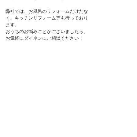
弊社では、お風呂のリフォームだけだな
く、キッチンリフォーム等も行っており
ます。
おうちのお悩みごとがございましたら、
お気軽にダイネンにご相談ください！
参考サイト
冬期に多発する高齢者の入浴中の事故に
御注意ください (caa.go.jp)
LIXIL | 室温が体に影響を与える『ヒート
ショック』とは？症状や対策、なりやす
い人 | 災害から家族をまもる、家をつくろ
う。減災プロジェクト