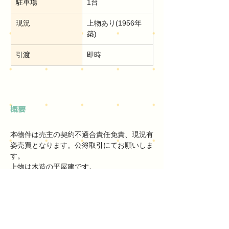
駐車場
1台
現況
上物あり(1956年
築)
引渡
即時
概要
本物件は売主の契約不適合責任免責、現況有
姿売買となります。公簿取引にてお願いしま
す。
上物は木造の平屋建です。
Previous
Back
Next