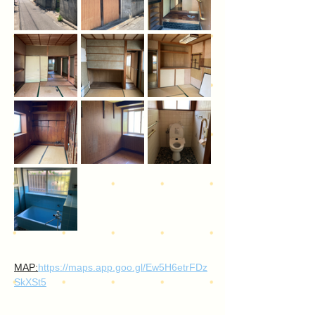
MAP:
https://maps.app.goo.gl/Ew5H6etrFDz
SkXSt5