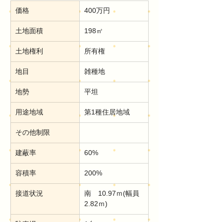
価格
400万円
土地面積
198㎡
土地権利
所有権
地目
雑種地
地勢
平坦
用途地域
第1種住居地域
その他制限
建蔽率
60%
容積率
200%
接道状況
南　10.97ｍ(幅員
2.82ｍ)