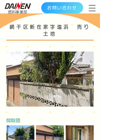
お問い合わせ
​燃料事業部
網干区新在家字塩浜 売り
土地
​間取図