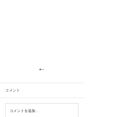
コメント
夏季休業のお知
コメントを追加…
【岡山県】LPガス料金助