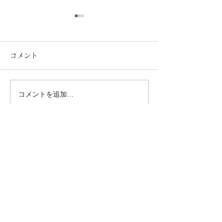
コメント
夏季休業のお知
コメントを追加…
【岡山県】LPガス料金助
成金に関するお知らせ
お問い合わせ