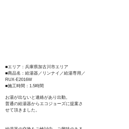
■
エリア：兵庫県加古川市エリア
■
商品名：
給湯器／リンナイ／給湯専用／
RUX-E2016W
■
施工時間
：1.5時間
お湯が出ないと連絡があり出動。
普通の給湯器からエコジョーズに提案さ
せて頂きました。
給湯器の交換をご検討中、ご興味のある