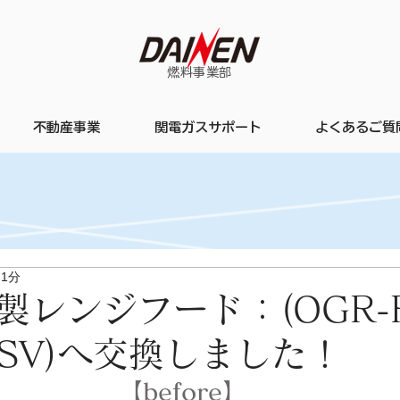
​燃料事業部
不動産事業
関電ガスサポート
よくあるご質
 1分
製レンジフード：(OGR-R
LSV)へ交換しました！
【before】